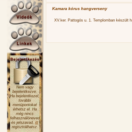
Kamara kórus hangverseny
XV.ker. Pattogós u. 1. Templomban készült ha
Nem vagy
bejelentkezve.
Ha bejelentkezel,
további
menüpontokat
érhetsz el. Ha
még nincs
felhasználóneved
és jelszavad,
itt
regisztrálhatsz.